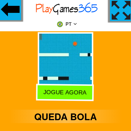
PT
JOGUE AGORA
QUEDA BOLA