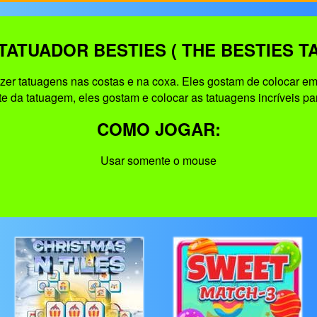
TATUADOR BESTIES ( THE BESTIES TA
r tatuagens nas costas e na coxa. Eles gostam de colocar em 
da tatuagem, eles gostam e colocar as tatuagens incríveis para 
COMO JOGAR:
Usar somente o mouse