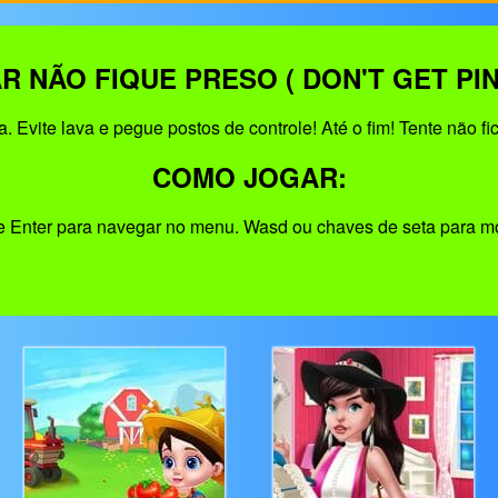
R NÃO FIQUE PRESO ( DON'T GET PIN
 Evite lava e pegue postos de controle! Até o fim! Tente não fic
COMO JOGAR:
 e Enter para navegar no menu. Wasd ou chaves de seta para mo