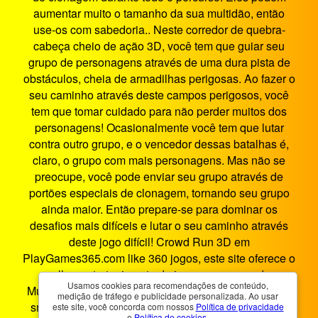
aumentar muito o tamanho da sua multidão, então
use-os com sabedoria.. Neste corredor de quebra-
cabeça cheio de ação 3D, você tem que guiar seu
grupo de personagens através de uma dura pista de
obstáculos, cheia de armadilhas perigosas. Ao fazer o
seu caminho através deste campos perigosos, você
tem que tomar cuidado para não perder muitos dos
personagens! Ocasionalmente você tem que lutar
contra outro grupo, e o vencedor dessas batalhas é,
claro, o grupo com mais personagens. Mas não se
preocupe, você pode enviar seu grupo através de
portões especiais de clonagem, tornando seu grupo
ainda maior. Então prepare-se para dominar os
desafios mais difíceis e lutar o seu caminho através
deste jogo difícil! Crowd Run 3D em
PlayGames365.com like 360 jogos, este site oferece o
melhor entretenimento de jogos no navegador.
Usamos cookies para recomendações de conteúdo,
Multidão Run 3D é um jogo HTML5 que funciona em
medição de tráfego e publicidade personalizada. Ao usar
smartphones, tablets, PCs e TVs inteligentes. Você
este site, você concorda com nossos
Política de privacidade
e
Política de cookies
.