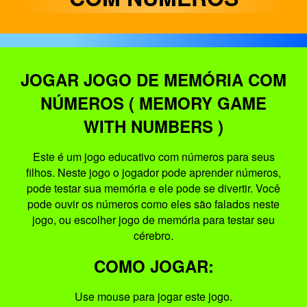
JOGAR JOGO DE MEMÓRIA COM
NÚMEROS ( MEMORY GAME
WITH NUMBERS )
Este é um jogo educativo com números para seus
filhos. Neste jogo o jogador pode aprender números,
pode testar sua memória e ele pode se divertir. Você
pode ouvir os números como eles são falados neste
jogo, ou escolher jogo de memória para testar seu
cérebro.
COMO JOGAR:
Use mouse para jogar este jogo.