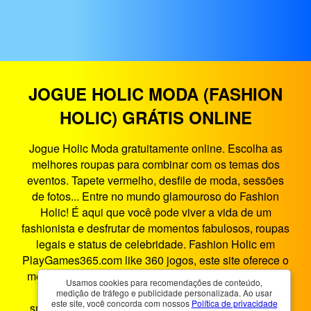
JOGUE HOLIC MODA (FASHION
HOLIC) GRÁTIS ONLINE
Jogue Holic Moda gratuitamente online. Escolha as
melhores roupas para combinar com os temas dos
eventos. Tapete vermelho, desfile de moda, sessões
de fotos... Entre no mundo glamouroso do Fashion
Holic! É aqui que você pode viver a vida de um
fashionista e desfrutar de momentos fabulosos, roupas
legais e status de celebridade. Fashion Holic em
PlayGames365.com like 360 jogos, este site oferece o
melhor entretenimento de jogos no navegador. Holic
Usamos cookies para recomendações de conteúdo,
Moda é um jogo HTML5 que funciona em
medição de tráfego e publicidade personalizada. Ao usar
este site, você concorda com nossos
Política de privacidade
smartphones, tablets, PCs e TVs inteligentes. Você