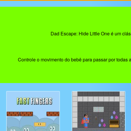
Dad Escape: Hide Little One é um clás
Controle o movimento do bebê para passar por todas a