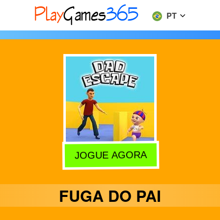
PT
JOGUE AGORA
FUGA DO PAI