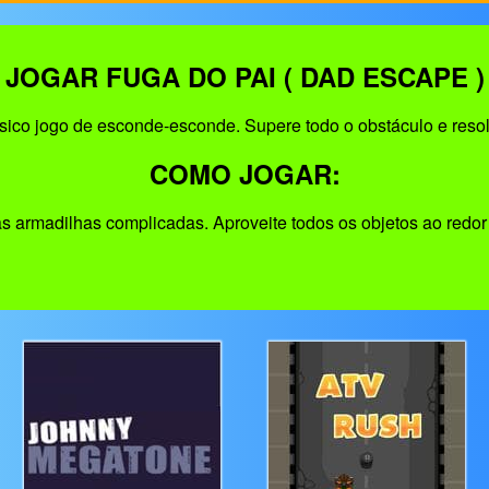
JOGAR FUGA DO PAI ( DAD ESCAPE )
sico jogo de esconde-esconde. Supere todo o obstáculo e resolv
COMO JOGAR:
s armadilhas complicadas. Aproveite todos os objetos ao redo