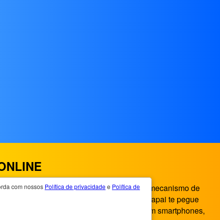
 ONLINE
s. Aproveite todos os objetos ao redor e o mecanismo de
corda com nossos
Política de privacidade
e
Política de
obstáculo e resolva o labirinto antes que papai te pegue
uga Do Pai é um jogo HTML5 que funciona em smartphones,