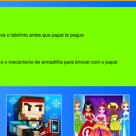
a o labirinto antes que papai te pegue
r e o mecanismo de armadilha para brincar com o papai