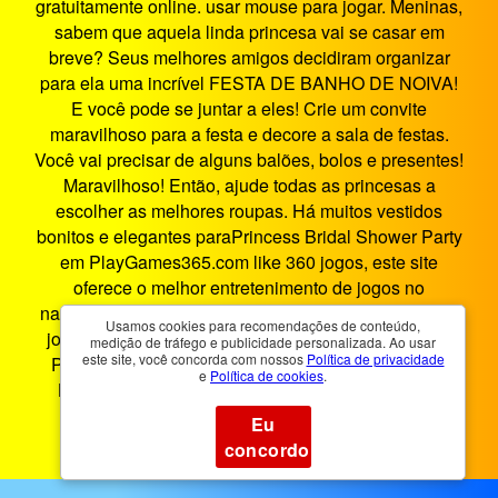
gratuitamente online. usar mouse para jogar. Meninas,
sabem que aquela linda princesa vai se casar em
breve? Seus melhores amigos decidiram organizar
para ela uma incrível FESTA DE BANHO DE NOIVA!
E você pode se juntar a eles! Crie um convite
maravilhoso para a festa e decore a sala de festas.
Você vai precisar de alguns balões, bolos e presentes!
Maravilhoso! Então, ajude todas as princesas a
escolher as melhores roupas. Há muitos vestidos
bonitos e elegantes paraPrincess Bridal Shower Party
em PlayGames365.com like 360 jogos, este site
oferece o melhor entretenimento de jogos no
navegador. Festa De Banho De Noiva Princesa é um
Usamos cookies para recomendações de conteúdo,
jogo HTML5 que funciona em smartphones, tablets,
medição de tráfego e publicidade personalizada. Ao usar
este site, você concorda com nossos
Política de privacidade
PCs e TVs inteligentes. Você pode jogar Festa De
e
Política de cookies
.
Banho De Noiva Princesa em qualquer lugar e a
qualquer hora 360.
Eu
concordo