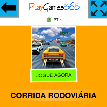
PT
JOGUE AGORA
CORRIDA RODOVIÁRIA