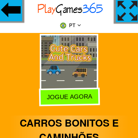
PT
JOGUE AGORA
CARROS BONITOS E
CAMINHÕES