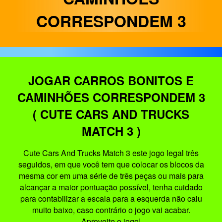
CORRESPONDEM 3
JOGAR CARROS BONITOS E
CAMINHÕES CORRESPONDEM 3
( CUTE CARS AND TRUCKS
MATCH 3 )
Cute Cars And Trucks Match 3 este jogo legal três
seguidos, em que você tem que colocar os blocos da
mesma cor em uma série de três peças ou mais para
alcançar a maior pontuação possível, tenha cuidado
para contabilizar a escala para a esquerda não caiu
muito baixo, caso contrário o jogo vai acabar.
Aproveite o jogo!