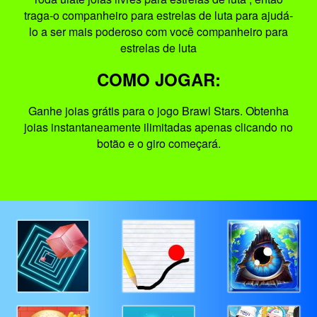
traga-o companheiro para estrelas de luta para ajudá-
lo a ser mais poderoso com você companheiro para
estrelas de luta
COMO JOGAR:
Ganhe joias grátis para o jogo Brawl Stars. Obtenha
joias instantaneamente ilimitadas apenas clicando no
botão e o giro começará.