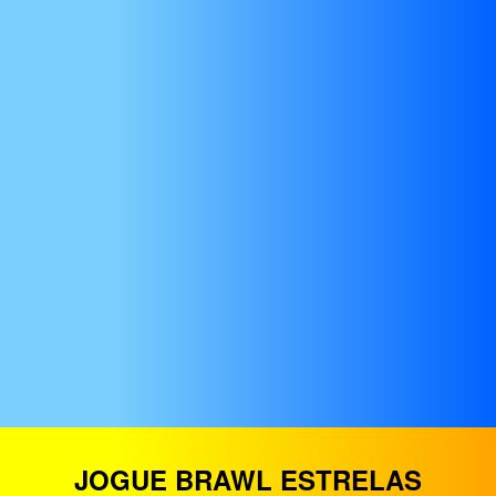
JOGUE BRAWL ESTRELAS